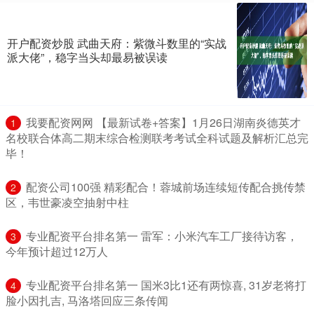
开户配资炒股 武曲天府：紫微斗数里的“实战
派大佬”，稳字当头却最易被误读
​我要配资网网 【最新试卷+答案】1月26日湖南炎德英才
1
名校联合体高二期末综合检测联考考试全科试题及解析汇总完
毕！
​配资公司100强 精彩配合！蓉城前场连续短传配合挑传禁
2
区，韦世豪凌空抽射中柱
​专业配资平台排名第一 雷军：小米汽车工厂接待访客，
3
今年预计超过12万人
​专业配资平台排名第一 国米3比1还有两惊喜, 31岁老将打
4
脸小因扎吉, 马洛塔回应三条传闻