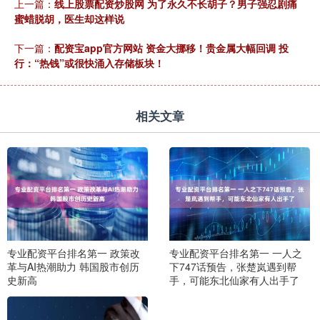
上一篇：
线上股票配资炒股网 为了永久不长胡子？男子强忍剧痛
蜜蜡脱胡，医生却这样说
下一篇：
配资宝app官方网站 资金大挪移！贵金属大幅回调 投
行：“热钱”或很快涌入存储板块！
相关文章
专业配资平台排名第一 政策改
专业配资平台排名第一 一人之
革与AI热潮助力 韩国股市创历
下747话预告，张楚岚遇到帮
史新高
手，可能东北仙家有人出手了