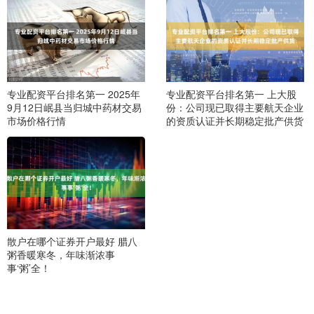
专业配资平台排名第一 2025年
专业配资平台排名第一 上大股
9月12日岷县当归城中药材交易
份：公司现已取得主要航天企业
市场价格行情
的资质认证并长期稳定批产供货
散户在哪个证券开户最好 腊八
粥香暖寒冬，年味渐浓事
事‘粥’全！