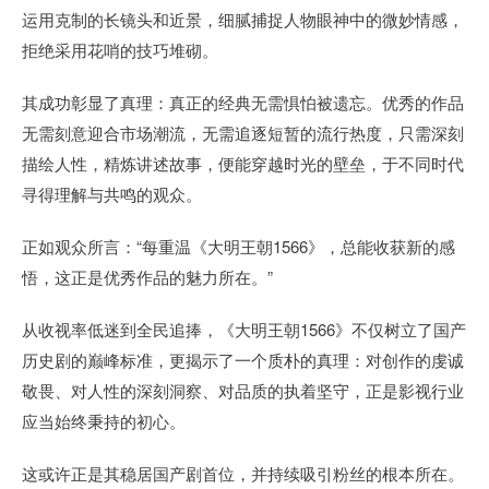
运用克制的长镜头和近景，细腻捕捉人物眼神中的微妙情感，
拒绝采用花哨的技巧堆砌。
其成功彰显了真理：真正的经典无需惧怕被遗忘。优秀的作品
无需刻意迎合市场潮流，无需追逐短暂的流行热度，只需深刻
描绘人性，精炼讲述故事，便能穿越时光的壁垒，于不同时代
寻得理解与共鸣的观众。
正如观众所言：“每重温《大明王朝1566》，总能收获新的感
悟，这正是优秀作品的魅力所在。”
从收视率低迷到全民追捧，《大明王朝1566》不仅树立了国产
历史剧的巅峰标准，更揭示了一个质朴的真理：对创作的虔诚
敬畏、对人性的深刻洞察、对品质的执着坚守，正是影视行业
应当始终秉持的初心。
这或许正是其稳居国产剧首位，并持续吸引粉丝的根本所在。