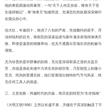
他的青筋因激动而暴突，一句“天下人何足挂齿，唯有天下苍
生值得铭记”，将“海青天”知难而进、充满悲壮的执着深深烙印
在观众的心中。
倪大红，年逾四十，饰演了八旬的严嵩，凭借颤抖的双手、浑
浊却锐利的目光，将权臣的深谋远虑与暮年凄凉表现得淋漓尽
致。即便是递茶的细微举动，也无不透露出官场生存的机敏与
谨慎。
尤为珍贵的是对群像的刻画，无论是深谙权谋之道的太监吕
芳，亦或是身处夹缝中力求生存的胡宗宪，乃至朝堂上的微小
官员、民间的普通百姓，他们皆展现出独特的气节与风采，绝
无任何工具人的痕迹。
三、立意创新：跨越时代的共振，将历史剧转型为“生存指南”
《大明王朝1566》之所以长盛不衰，关键在于其深刻触及了不