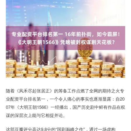
随着《风禾尽起张居正》的筹备工作点燃了全网的期待之火专
业配资平台排名第一，一个令人痛心的事实也逐渐显露：自20
07年《大明王朝1566》一经播出，国产历史剧中鲜有作品在权
谋的深层次上能与它相提并论。
这部豆瓣评分高达9.8分的“国剧巅峰之作”，通过一场虚构