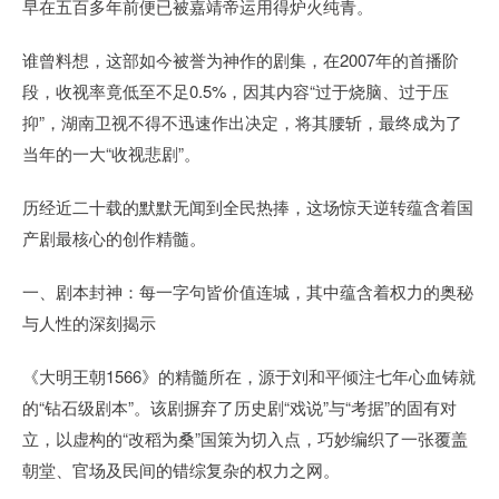
早在五百多年前便已被嘉靖帝运用得炉火纯青。
谁曾料想，这部如今被誉为神作的剧集，在2007年的首播阶
段，收视率竟低至不足0.5%，因其内容“过于烧脑、过于压
抑”，湖南卫视不得不迅速作出决定，将其腰斩，最终成为了
当年的一大“收视悲剧”。
历经近二十载的默默无闻到全民热捧，这场惊天逆转蕴含着国
产剧最核心的创作精髓。
一、剧本封神：每一字句皆价值连城，其中蕴含着权力的奥秘
与人性的深刻揭示
《大明王朝1566》的精髓所在，源于刘和平倾注七年心血铸就
的“钻石级剧本”。该剧摒弃了历史剧“戏说”与“考据”的固有对
立，以虚构的“改稻为桑”国策为切入点，巧妙编织了一张覆盖
朝堂、官场及民间的错综复杂的权力之网。