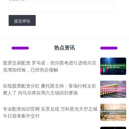
提交评论
热点资讯
股票交易配资 罗马诺：切尔西考虑引进维尔贝
克增加经验，已经初步接触
在线股票配资分红 桑托斯主帅：客场行程太折
磨人了 内马尔将在周六主场回归赛场
专业配资知识官网 实景兑现 万科星光天空之城
今日迎来集中交付