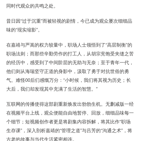
同时代观众的共鸣之处。
昔日因“过于沉重”而被轻视的剧情，今已成为观众屡次细细品
味的“现实缩影”。
在嘉靖与严嵩的权力较量中，职场人士领悟到了“高层制衡”的
职场法则；而那些辛勤劳作的打工人，从胡宗宪饱受夹缝之苦
的经历中，感受到了中间阶层的无助与无奈；至于青年一代，
他们则从海瑞坚守正道的身影中，汲取了勇于对抗世俗的勇
气。难怪00后们感慨万分：“小时候，我们将其视为历史；长
大后，我们却发现其中充满了生活的智慧。”
互联网的传播使得这部剧重新焕发出勃勃生机。无删减版一经
在视频平台上线，观众便能自由地暂停、回放，细细品味每一
个细节；短视频创作者更是将剧集内容拆解，将其比作“职场
生存课”，深入剖析嘉靖的“管理之道”与吕芳的“沟通之术”，将
古老的故事与当代生活紧密相连。