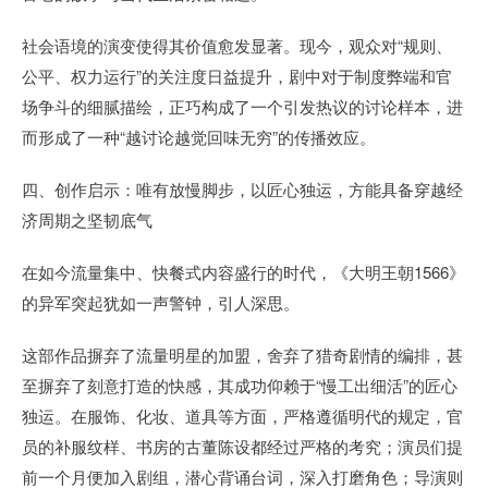
社会语境的演变使得其价值愈发显著。现今，观众对“规则、
公平、权力运行”的关注度日益提升，剧中对于制度弊端和官
场争斗的细腻描绘，正巧构成了一个引发热议的讨论样本，进
而形成了一种“越讨论越觉回味无穷”的传播效应。
四、创作启示：唯有放慢脚步，以匠心独运，方能具备穿越经
济周期之坚韧底气
在如今流量集中、快餐式内容盛行的时代，《大明王朝1566》
的异军突起犹如一声警钟，引人深思。
这部作品摒弃了流量明星的加盟，舍弃了猎奇剧情的编排，甚
至摒弃了刻意打造的快感，其成功仰赖于“慢工出细活”的匠心
独运。在服饰、化妆、道具等方面，严格遵循明代的规定，官
员的补服纹样、书房的古董陈设都经过严格的考究；演员们提
前一个月便加入剧组，潜心背诵台词，深入打磨角色；导演则