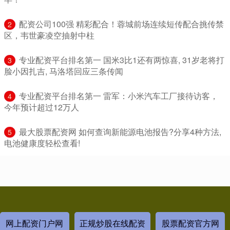
​配资公司100强 精彩配合！蓉城前场连续短传配合挑传禁
2
区，韦世豪凌空抽射中柱
​专业配资平台排名第一 国米3比1还有两惊喜, 31岁老将打
3
脸小因扎吉, 马洛塔回应三条传闻
​专业配资平台排名第一 雷军：小米汽车工厂接待访客，
4
今年预计超过12万人
​最大股票配资网 如何查询新能源电池报告?分享4种方法,
5
电池健康度轻松查看!
网上配资门户网
正规炒股在线配资
股票配资官方网