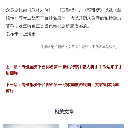
众多剧集如《武林外传》、《西游记》、《琅琊榜》以及《甄
嬛传》等专业配资平台排名第一，均以其历久弥新的独特魅力
著称，这些特色正是当代电视剧所应借鉴的。
发布于：上海市
牛策略配资提示：文章来自网络，不代表本站观点。
上一篇：
专业配资平台排名第一 新民特稿 | 聋人骑手工作站来了手
语翻译
下一篇：
专业配资平台排名第一 税改颠覆跨境圈，卖家集体负重
前行
相关文章