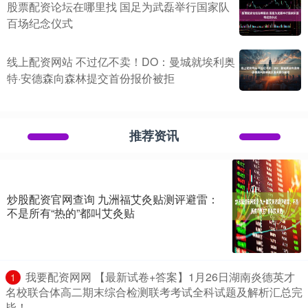
股票配资论坛在哪里找 国足为武磊举行国家队
百场纪念仪式
线上配资网站 不过亿不卖！DO：曼城就埃利奥
特·安德森向森林提交首份报价被拒
推荐资讯
炒股配资官网查询 九洲福艾灸贴测评避雷：
不是所有“热的”都叫艾灸贴
​我要配资网网 【最新试卷+答案】1月26日湖南炎德英才
1
名校联合体高二期末综合检测联考考试全科试题及解析汇总完
毕！