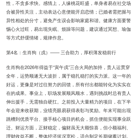
性，不贪多求快。感情上，人缘桃花旺盛，单身者易在社交场
合被异性关注，主动表达心意便能开启恋情；已婚者需把握与
异性相处的分寸，避免产生误会影响家庭和谐。健康方面要警
惕心火过旺，易出现失眠、烦躁等问题，建议通过冥想、瑜伽
等方式舒缓情绪，规律作息。
第4名：生肖狗（戌）—— 三合助力，厚积薄发稳前行
生肖狗在2026年得益于“寅午戌”三合火局的加持，贵人运贯穿
全年，运势顺遂无大波折，属于稳扎稳打的实力派。这一年的
好运，更像是对过往努力的回馈，所有付出都能转化为实实在
在的成果。事业上，职场发展顺风顺水，遇到挑战时总有贵人
伸出援手，无需独自硬扛。之前投入大量精力的项目，在下半
年会迎来收获期，业绩亮眼易获得表彰与奖励。年末可能出现
跳槽到优质平台、接手核心项目的机会，抓住便能实现事业跃
迁。财运方面，正财稳定，偏财虽无大额惊喜，但小额福利、
理财收益不断，整体经济状况宽松，适合制定长期储蓄计划。