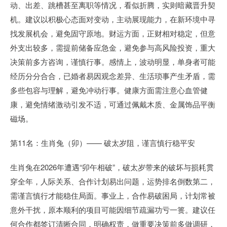
动、出差、跳槽甚至离职等情况，看似折腾，实则暗藏晋升契
机。建议以积极心态面对变动，主动展现能力，在新环境中寻
找发展机会，避免固守原地。财运方面，正财相对稳定，但意
外支出较多，需提前储备应急金，避免参与高风险投资，重大
决策前多方咨询，谨慎行事。感情上，波动明显，单身者可能
经历分分合合，已婚者易因观念差异、生活琐事产生矛盾，需
多些包容与理解，避免冲动行事。健康方面需注意心血管健
康，避免情绪激动引发不适，可通过佩戴木质、金属饰品平衡
磁场。
第11名：生肖兔（卯）—— 破太岁阻，谨言慎行稳平安
生肖兔在2026年遭遇“卯午相破”，破太岁带来的破坏与损耗贯
穿全年，人际关系、合作计划易出问题，运势排名倒数第二，
需谨言慎行才能稳住局面。事业上，合作易破困局，计划常被
意外干扰，原本顺利的项目可能因细节疏漏功亏一篑。建议任
何合作都签订清晰合同，明确权责，做重要决策前多做调研，