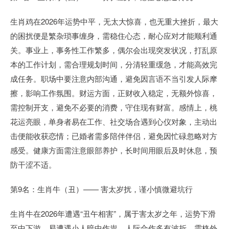
生肖鸡在2026年运势中平，无太大惊喜，也无重大挫折，最大
的困扰便是繁杂琐事缠身，需稳住心态，耐心应对才能顺利通
关。事业上，事务性工作繁多，偶尔会出现突发状况，打乱原
本的工作计划，需合理规划时间，分清轻重缓急，才能高效完
成任务。职场中要注意内部沟通，避免因言语不当引发人际摩
擦，影响工作氛围。财运方面，正财收入稳定，无额外惊喜，
需控制开支，避免不必要的消费，守住现有财富。感情上，桃
花运亮眼，单身者易在工作、社交场合遇到心仪对象，主动出
击便能收获恋情；已婚者需多陪伴伴侣，避免因忙碌忽略对方
感受。健康方面需注意眼部养护，长时间用眼后及时休息，预
防干涩不适。
第9名：生肖牛（丑）—— 害太岁扰，谨小慎微避坑行
生肖牛在2026年遭遇“丑午相害”，属于害太岁之年，运势下滑
至中下游，易遭遇小人暗中作祟，人际合作多有波折，需格外