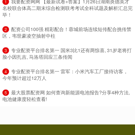
​我要配资网网 【最新试卷+答案】1月26日湖南炎德英才
1
名校联合体高二期末综合检测联考考试全科试题及解析汇总完
毕！
​配资公司100强 精彩配合！蓉城前场连续短传配合挑传禁
2
区，韦世豪凌空抽射中柱
​专业配资平台排名第一 国米3比1还有两惊喜, 31岁老将打
3
脸小因扎吉, 马洛塔回应三条传闻
​专业配资平台排名第一 雷军：小米汽车工厂接待访客，
4
今年预计超过12万人
​最大股票配资网 如何查询新能源电池报告?分享4种方法,
5
电池健康度轻松查看!