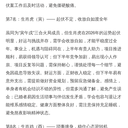
伏案工作后及时活动，避免僵硬酸痛。
第7名：生肖虎（寅）—— 起伏不定，收放自如渡全年
虽同为“寅午戌”三合火局成员，但生肖虎在2026年的运势起伏
明显，好运与挑战并存，需学会收放自如，才能平稳度过全
年。事业上，机遇与阻碍同在，上半年有贵人助力，项目推进
顺利，易获得领导认可；但下半年竞争加剧，易出现小人作
祟、项目反复等问题，需保持耐心，谨慎处理每一个细节，避
免因疏忽导致失误。财运方面，正财收入稳定，但下半年易有
意外支出，需提前做好资金规划，预留应急储备金。感情上，
单身者有机会结识不错的异性，但需多沟通了解，避免产生误
会；已婚者易因生活琐事与伴侣发生矛盾，学会包容与退让才
能维系感情稳定。健康方面整体良好，需注意保持充足睡眠，
避免熬夜影响精神状态。
第8名：生肖鸡（酉）—— 琐事缠身，稳住心态迎转机