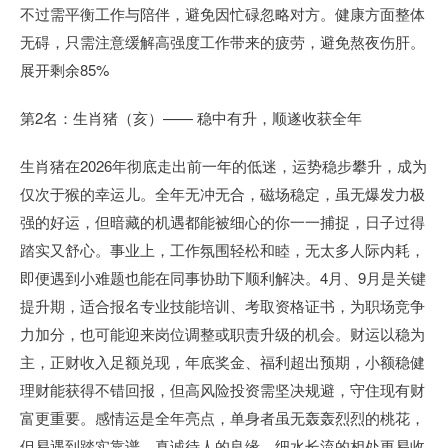
不过需平衡工作与陪伴，避免因忙碌忽略对方。健康方面整体
无碍，只需注意缓解高强度工作带来的疲劳，避免熬夜伤肝。
展开剩余85%
第2名：生肖猪（亥）—— 稳中有升，顺遂收获全年
生肖猪在2026年彻底走出前一年的低迷，运势稳步攀升，成为
仅次于猴的幸运儿。全年无冲无合，磁场稳定，虽无爆发力极
强的好运，但暗藏的机遇都能被细心的你一一捕捉，日子过得
踏实又舒心。事业上，工作氛围轻松和睦，无太多人际内耗，
即便遇到小难题也能在同事协助下顺利解决。4月、9月是关键
提升期，适合报名专业技能培训、考取资格证书，为职场竞争
力加分，也可能迎来岗位调整或职责升级的机会。财运以稳为
主，正财收入足额兑现，年底奖金、福利超出预期，小额稳健
理财能获得不错回报，但高风险投资需坚决规避，守住现有财
富更重要。感情运是全年亮点，单身者虽无轰轰烈烈的桃花，
但易遇到踏实靠谱、真诚待人的良缘，细水长流的相处更易收