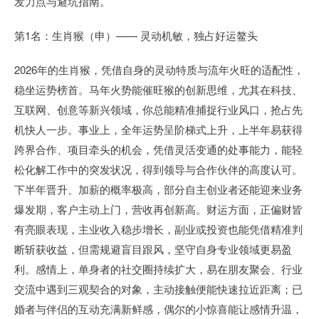
发力点与避坑指南。
第1名：生肖猴（申）—— 灵动机敏，独占好运鳌头
2026年的生肖猴，凭借自身的灵动特质与流年火旺的适配性，
稳坐运势榜首。马年火势能催旺猴的创新思维，尤其在科技、
互联网、创意等新兴领域，你总能精准捕捉行业风口，抢占先
机快人一步。事业上，全年运势呈阶梯式上升，上半年易获得
跨界合作、项目牵头的机会，凭借灵活变通的处事能力，能轻
松化解工作中的突发状况，得到领导与合作伙伴的高度认可。
下半年晋升、加薪的概率极高，部分自主创业者还能迎来业务
爆发期，客户主动上门，营收再创新高。财运方面，正偏财皆
有亮眼表现，主业收入稳步增长，副业或投资也能凭借精准判
断斩获收益，但需规避盲目跟风，坚守自身专业领域更易盈
利。感情上，单身者的社交圈持续扩大，易在朋友聚会、行业
交流中遇到三观契合的对象，主动接触便能快速拉近距离；已
婚者与伴侣的互动充满新鲜感，偶尔的小惊喜能让感情升温，