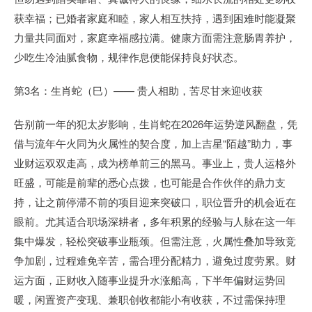
获幸福；已婚者家庭和睦，家人相互扶持，遇到困难时能凝聚
力量共同面对，家庭幸福感拉满。健康方面需注意肠胃养护，
少吃生冷油腻食物，规律作息便能保持良好状态。
第3名：生肖蛇（巳）—— 贵人相助，苦尽甘来迎收获
告别前一年的犯太岁影响，生肖蛇在2026年运势逆风翻盘，凭
借与流年午火同为火属性的契合度，加上吉星“陌越”助力，事
业财运双双走高，成为榜单前三的黑马。事业上，贵人运格外
旺盛，可能是前辈的悉心点拨，也可能是合作伙伴的鼎力支
持，让之前停滞不前的项目迎来突破口，职位晋升的机会近在
眼前。尤其适合职场深耕者，多年积累的经验与人脉在这一年
集中爆发，轻松突破事业瓶颈。但需注意，火属性叠加导致竞
争加剧，过程难免辛苦，需合理分配精力，避免过度劳累。财
运方面，正财收入随事业提升水涨船高，下半年偏财运势回
暖，闲置资产变现、兼职创收都能小有收获，不过需保持理