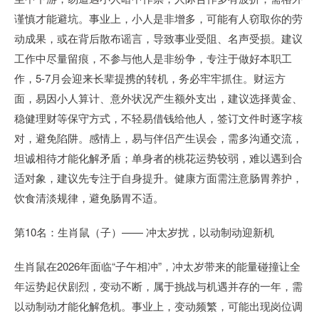
谨慎才能避坑。事业上，小人是非增多，可能有人窃取你的劳
动成果，或在背后散布谣言，导致事业受阻、名声受损。建议
工作中尽量留痕，不参与他人是非纷争，专注于做好本职工
作，5-7月会迎来长辈提携的转机，务必牢牢抓住。财运方
面，易因小人算计、意外状况产生额外支出，建议选择黄金、
稳健理财等保守方式，不轻易借钱给他人，签订文件时逐字核
对，避免陷阱。感情上，易与伴侣产生误会，需多沟通交流，
坦诚相待才能化解矛盾；单身者的桃花运势较弱，难以遇到合
适对象，建议先专注于自身提升。健康方面需注意肠胃养护，
饮食清淡规律，避免肠胃不适。
第10名：生肖鼠（子）—— 冲太岁扰，以动制动迎新机
生肖鼠在2026年面临“子午相冲”，冲太岁带来的能量碰撞让全
年运势起伏剧烈，变动不断，属于挑战与机遇并存的一年，需
以动制动才能化解危机。事业上，变动频繁，可能出现岗位调