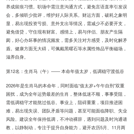
养成留痕习惯。职场中需注意沟通方式，避免言语直率引发误
会，多倾听少批评，维护好人际关系。财运方面，破耗之象明
显，易出现投资亏损、意外支出等情况，需减少不必要开支，
避免借贷，守住现有财富。感情上，易与伴侣、朋友产生隔
阂，好心办坏事的情况频发，需多关注对方感受，及时化解矛
盾。健康方面无大碍，可佩戴黑曜石等水属性饰品平衡磁场，
滋养自身。
第12名：生肖马（午）—— 本命年值太岁，低调稳守渡低谷
2026年是生肖马的本命年，同时面临“值太岁+午午自刑”双重
困扰，成为全年运势最差的生肖，整体低迷不顺，事事受阻，
需低调稳守才能熬过低谷。事业上，阻碍重重，项目推进困
难，易出现失误、团队矛盾等问题，甚至可能面临降职、失业
风险。建议全年保持低调，不冲动裸辞，遇到问题及时沟通请
教，以静制动，专注于提升自身能力，避开农历5月、11月两