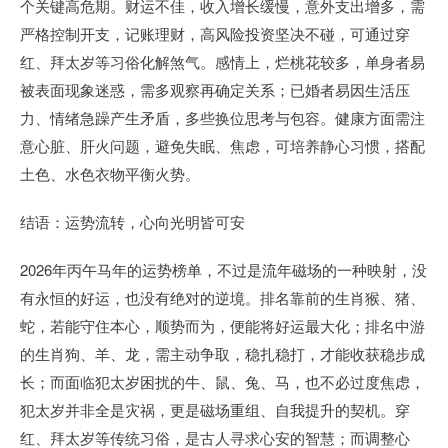
个关键高危期。财运不佳，收入增长缓慢，意外支出增多，需
严格控制开支，记账理财，高风险投资坚决不碰，可通过穿
红、拜太岁等习俗化解煞气。感情上，烂桃花较多，单身者易
被表面现象迷惑，需多观察再确定关系；已婚者易因生活压
力、情绪急躁产生矛盾，多些换位思考与包容。健康方面需注
意心脏、肝火问题，避免失眠、焦虑，可培养静心习惯，搭配
土色、水色衣物平衡火势。
结语：运势流转，心向光明皆可安
2026年丙午马年的运势榜单，不过是流年磁场的一种映射，没
有永恒的好运，也没有绝对的逆境。排名靠前的生肖猴、猪、
蛇，若能守住本心，顺势而为，便能将好运最大化；排名中游
的生肖狗、羊、龙，需主动争取，稳扎稳打，才能收获稳步成
长；而面临犯太岁困扰的牛、鼠、兔、马，也不必过度焦虑，
犯太岁并非全是灾祸，更是磁场重组、自我提升的契机。穿
红、拜太岁等传统习俗，是古人寻求心安的智慧；而调整心