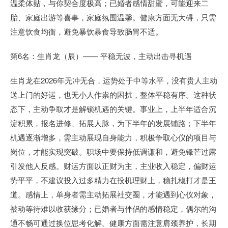
温柔体贴，与你契合度极高；已婚者感情甜蜜，可能迎来二
胎、家庭出游等喜事，家庭氛围温馨。健康方面无大碍，只需
注意饮食均衡，避免暴饮暴食导致肠胃不适。
第6名：生肖龙（辰）—— 平稳无波，主动出击寻机遇
生肖龙在2026年无冲无合，运势处于中等水平，没有贵人主动
送上门的好运，也无小人作祟的困扰，整体平稳有序。这种状
态下，主动争取才是解锁机遇的关键。事业上，上半年适合沉
淀积累，报名进修、拓展人脉，为下半年的发展铺路；下半年
机遇逐渐增多，需主动展现自身能力，积极争取心仪的项目与
岗位，才能实现突破。职场中要保持低调谦和，避免锋芒过露
引发他人反感。财运方面以正财为主，主业收入稳定，偏财运
势平平，不建议投入过多精力在投机理财上，稳扎稳打才是王
道。感情上，单身者需主动拓展社交圈，才能遇到心仪对象，
被动等待难以收获缘分；已婚者与伴侣的感情稳定，偶尔的沟
通不畅可通过换位思考化解。健康方面需注意肩颈养护，长期