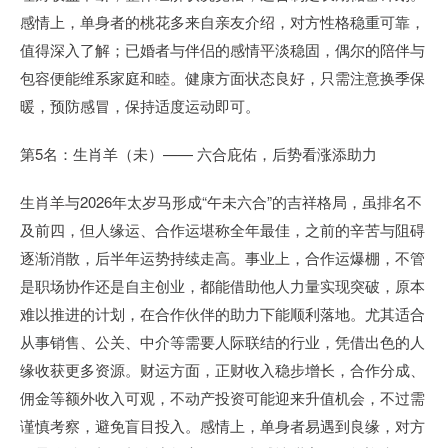
感情上，单身者的桃花多来自亲友介绍，对方性格稳重可靠，
值得深入了解；已婚者与伴侣的感情平淡稳固，偶尔的陪伴与
包容便能维系家庭和睦。健康方面状态良好，只需注意换季保
暖，预防感冒，保持适度运动即可。
第5名：生肖羊（未）—— 六合庇佑，后势看涨添助力
生肖羊与2026年太岁马形成“午未六合”的吉祥格局，虽排名不
及前四，但人缘运、合作运堪称全年最佳，之前的辛苦与阻碍
逐渐消散，后半年运势持续走高。事业上，合作运爆棚，不管
是职场协作还是自主创业，都能借助他人力量实现突破，原本
难以推进的计划，在合作伙伴的助力下能顺利落地。尤其适合
从事销售、公关、中介等需要人际联结的行业，凭借出色的人
缘收获更多资源。财运方面，正财收入稳步增长，合作分成、
佣金等额外收入可观，不动产投资可能迎来升值机会，不过需
谨慎考察，避免盲目投入。感情上，单身者易遇到良缘，对方